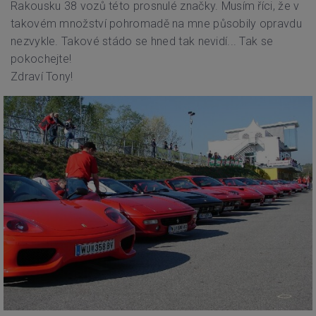
Rakousku 38 vozů této prosnulé značky. Musím říci, že v
takovém množství pohromadě na mne působily opravdu
nezvykle. Takové stádo se hned tak nevidí... Tak se
pokochejte!
Zdraví Tony!