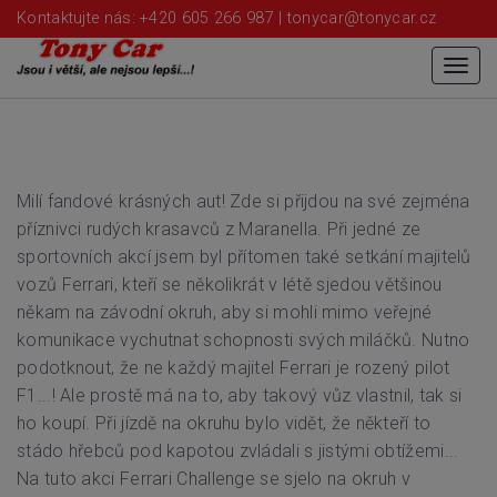
Kontaktujte nás: +420 605 266 987 |
tonycar@tonycar.cz
Menu
Milí fandové krásných aut! Zde si přijdou na své zejména
příznivci rudých krasavců z Maranella. Při jedné ze
sportovních akcí jsem byl přítomen také setkání majitelů
vozů Ferrari, kteří se několikrát v létě sjedou většinou
někam na závodní okruh, aby si mohli mimo veřejné
komunikace vychutnat schopnosti svých miláčků. Nutno
podotknout, že ne každý majitel Ferrari je rozený pilot
F1...! Ale prostě má na to, aby takový vůz vlastnil, tak si
ho koupí. Při jízdě na okruhu bylo vidět, že někteří to
stádo hřebců pod kapotou zvládali s jistými obtížemi...
Na tuto akci Ferrari Challenge se sjelo na okruh v