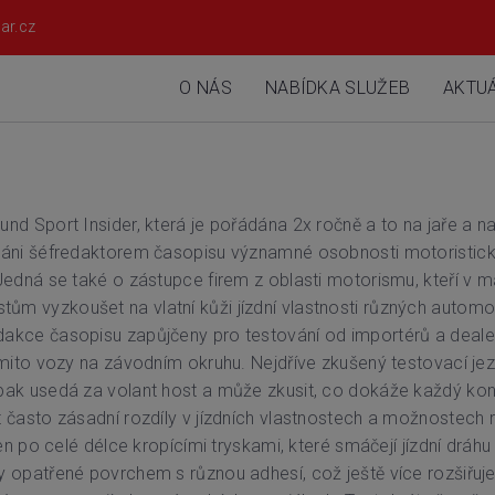
ar.cz
O NÁS
NABÍDKA SLUŽEB
AKTUÁ
und Sport Insider, která je pořádána 2x ročně a to na jaře a
váni šéfredaktorem časopisu významné osobnosti motoristick
edná se také o zástupce firem z oblasti motorismu, kteří v ma
 vyzkoušet na vlatní kůži jízdní vlastnosti různých automobil
akce časopisu zapůjčeny pro testování od importérů a dealer
těmito vozy na závodním okruhu. Nejdříve zkušený testovací j
pak usedá za volant host a může zkusit, co dokáže každý kon
často zásadní rozdíly v jízdních vlastnostech a možnostech r
en po celé délce kropícími tryskami, které smáčejí jízdní dráhu 
 opatřené povrchem s různou adhesí, což ještě více rozšiřuje