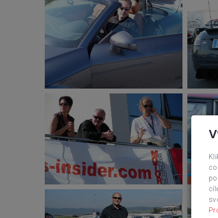
V
Kl
co
po
cí
sv
Pr