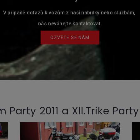
V případě dotazů k vozům z naší nabídky nebo službám,
nás neváhejte kontaktovat.
OZVĚTE SE NÁM
 Party 2011 a XII.Trike Part