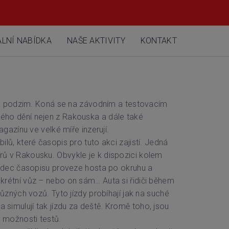
LNÍ NABÍDKA
NAŠE AKTIVITY
KONTAKT
 na podzim. Koná se na závodním a testovacím
ého dění nejen z Rakouska a dále také
gazínu ve velké míře inzerují.
ů, které časopis pro tuto akci zajistí. Jedná
ů v Rakousku. Obvykle je k dispozici kolem
ezdec časopisu proveze hosta po okruhu a
krétní vůz – nebo on sám… Auta si řidiči během
ůzných vozů. Tyto jízdy probíhají jak na suché
a simulují tak jízdu za deště. Kromě toho, jsou
 možnosti testů.