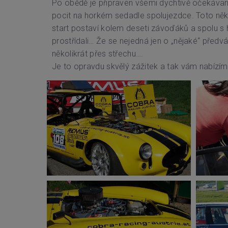
Po obědě je připraven všemi dychtivě očekávaný
pocit na horkém sedadle spolujezdce. Toto někteř
start postaví kolem deseti závoďáků a spolu s h
prostřídali… Že se nejedná jen o „nějaké“ předvádě
několikrát přes střechu….
Je to opravdu skvělý zážitek a tak vám nabízím