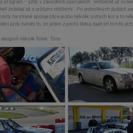
 program – jízdy v závodních speciálech. Tentokrát už ovšem
í zvládají už s určitými obtížemi… Po jednotlivých jízdách se 
osty na straně spolujezdce jedou několik ostrých kol a to něk
cí jízdy svědčí to, že jeden z pilotů třeba zajel při tomto ježdě
 alespoň několik fotek. Tony