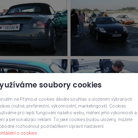
yužíváme soubory cookies
iknutím na Přijmout cookies dáváte souhlas s uložením vybraných
okies (nutné, preferenční, výkonnostní, marketingové). Cookies
užíváme pro lepší fungování našeho webu, měření jeho výkonnosti a
lení a personalizaci reklam. To jaké cookies budou uloženy, můžete
obodně rozhodnout pod tlačítkem Upravit nastavení.
ohlášení o cookies.