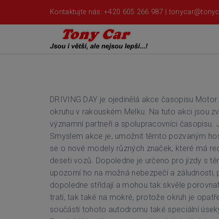
Kontaktujte nás: +420 605 266 987 |
tonycar@tonyc
DRIVING DAY je ojedinělá akce časopisu Motor 
okruhu v rakouském Melku. Na tuto akci jsou z
významní partneři a spolupracovníci časopisu. J
Smyslem akce je, umožnit těmto pozvaným hostům
se o nové modely různých značek, které má red
deseti vozů. Dopoledne je určeno pro jízdy s 
upozorní ho na možná nebezpečí a záludnosti, 
dopoledne střídají a mohou tak skvěle porovnat 
trati, tak také na mokré, protože okruh je opatř
součástí tohoto autodromu také speciální úseky