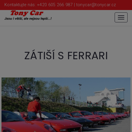
Kontaktujte nás: +420 605 266 987 |
tonycar@tonycar.cz
Menu
ZÁTIŠÍ S FERRARI