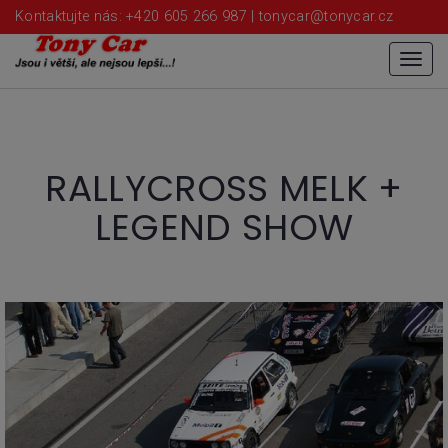
Kontaktujte nás: +420 605 266 987 |
tonycar@tonycar.cz
Menu
RALLYCROSS MELK +
LEGEND SHOW